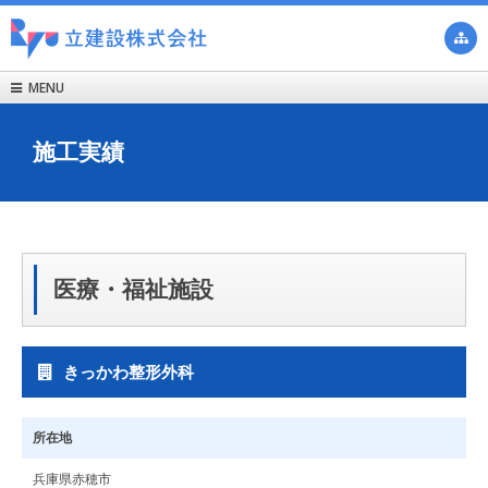

MENU

施工実績
医療・福祉施設
きっかわ整形外科
所在地
兵庫県赤穂市