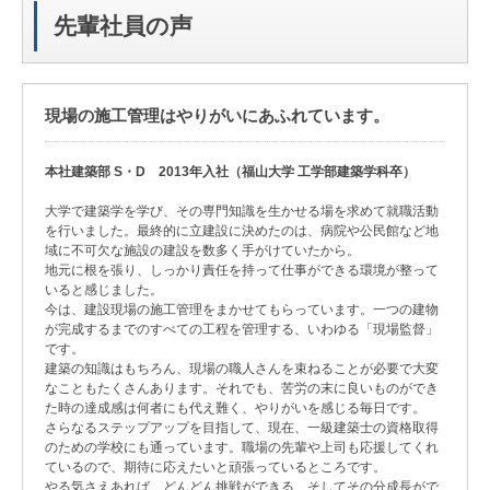
先輩社員の声
現場の施工管理はやりがいにあふれています。
本社建築部 S・D 2013年入社（福山大学 工学部建築学科卒）
大学で建築学を学び、その専門知識を生かせる場を求めて就職活動
を行いました。最終的に立建設に決めたのは、病院や公民館など地
域に不可欠な施設の建設を数多く手がけていたから。
地元に根を張り、しっかり責任を持って仕事ができる環境が整って
いると感じました。
今は、建設現場の施工管理をまかせてもらっています。一つの建物
が完成するまでのすべての工程を管理する、いわゆる「現場監督」
です。
建築の知識はもちろん、現場の職人さんを束ねることが必要で大変
なこともたくさんあります。それでも、苦労の末に良いものができ
た時の達成感は何者にも代え難く、やりがいを感じる毎日です。
さらなるステップアップを目指して、現在、一級建築士の資格取得
のための学校にも通っています。職場の先輩や上司も応援してくれ
ているので、期待に応えたいと頑張っているところです。
やる気さえあれば、どんどん挑戦ができる、そしてその分成長がで