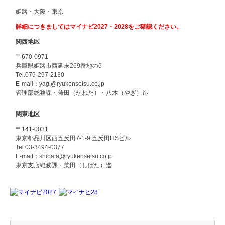
姫路・大阪・東京
詳細につきましてはマイナビ2027・2028をご確認ください。
関西地区
〒670-0971
兵庫県姫路市西延末269番地の6
Tel.079-297-2130
E-mail：yagi@ryukensetsu.co.jp
管理部総務課・兼田（かねだ）・八木（やぎ）迄
関東地区
〒141-0031
東京都品川区西五反田7-1-9 五反田HSビル
Tel.03-3494-0377
E-mail：shibata@ryukensetsu.co.jp
東京支店総務課・柴田（しばた）迄