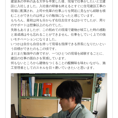
建築系の学科のある大学を卒業した後、現場で仕事がしたいと立建
設に入社しました。入社後の研修を終えるとすぐに住宅建設工事の
現場に配属され、上司や先輩の仕事ぶりを間近に見ながら経験を積
むことができたのは何よりの勉強になったと感じています。
もちろん、最初は何も分からず右往左往するばかりでしたが、周り
のサポートは想像以上のものでした。
失敗もありましたが、この初めての現場で建物が竣工した時の感動
と達成感は今も忘れることができません。仕事をしていく上での強
いモチベーションになりました。
いつかは自分も自信を持って現場を指揮できる所長になりたいとい
う目標ができたのもこの頃です。
まだまだ勉強中の身ですが、一つひとつの現場を経験するごとに、
建設の仕事の面白さを実感しています。
何もないところから建物をつくることの醍醐味を味わいながら、施
工管理者としてのスキルを日々磨いていきたいと思います。